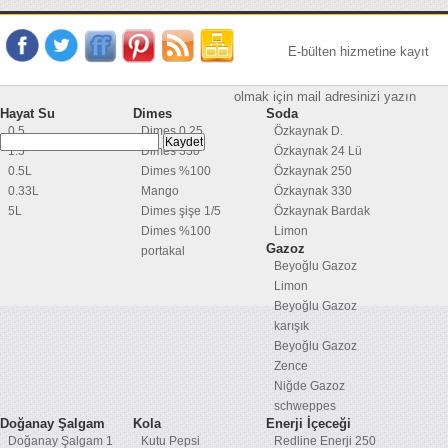
E-bülten hizmetine kayıt
olmak için mail adresinizi yazın
Hayat Su
Dimes
Soda
0.5
Dimes 0,25
Özkaynak D.
1.5
Dimes 330
Özkaynak 24 Lü
0.5L
Dimes %100
Özkaynak 250
0.33L
Mango
Özkaynak 330
5L
Dimes şişe 1/5
Özkaynak Bardak
Dimes %100
Limon
Gazoz
portakal
Beyoğlu Gazoz
Limon
Beyoğlu Gazoz
karışık
Beyoğlu Gazoz
Zence
Niğde Gazoz
schweppes
Doğanay Şalgam
Kola
Enerji İçeceği
Doğanay Şalgam 1
Kutu Pepsi
Redline Enerji 250