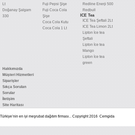
Lt
Fuji Pepsi Şişe
Redline Enerji 500
Doğanay Şalgam
Fuji Coca Cola
Redbull
ICE Tea
330
Şişe
ICE Tea Şeftali 2Lt
Coca Cola Kutu
ICE Tea Limon 2Lt
Coca Cola 1 Lt
Lipton İce tea
Şeftali
Lipton İce tea
Mango
Lipton İce tea
green
Hakkımızda
Müşteri Hizmetleri
Siparişler
Sıkça Sorulan
Sorular
İletişim
Site Haritası
Türkiye’nin en iyi meşrubat dağıtım firması... Copyright 2016 Cemgida