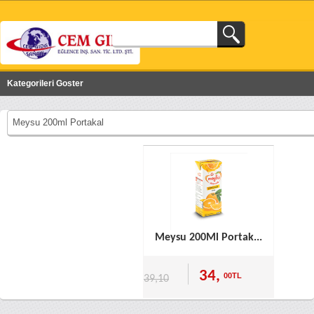
Kategorileri Goster
Meysu 200ml Portakal
Meysu 200Ml Portak...
34,
00TL
39,10