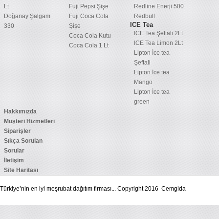
Lt
Fuji Pepsi Şişe
Redline Enerji 500
Doğanay Şalgam
Fuji Coca Cola
Redbull
ICE Tea
330
Şişe
ICE Tea Şeftali 2Lt
Coca Cola Kutu
ICE Tea Limon 2Lt
Coca Cola 1 Lt
Lipton İce tea
Şeftali
Lipton İce tea
Mango
Lipton İce tea
green
Hakkımızda
Müşteri Hizmetleri
Siparişler
Sıkça Sorulan
Sorular
İletişim
Site Haritası
Türkiye’nin en iyi meşrubat dağıtım firması... Copyright 2016 Cemgida