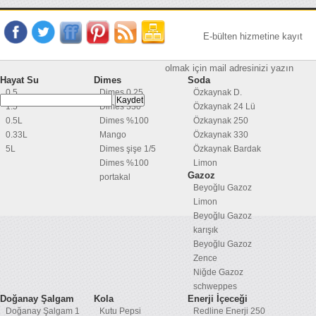
E-bülten hizmetine kayıt
olmak için mail adresinizi yazın
Hayat Su
Dimes
Soda
0.5
Dimes 0,25
Özkaynak D.
1.5
Dimes 330
Özkaynak 24 Lü
0.5L
Dimes %100
Özkaynak 250
0.33L
Mango
Özkaynak 330
5L
Dimes şişe 1/5
Özkaynak Bardak
Dimes %100
Limon
Gazoz
portakal
Beyoğlu Gazoz
Limon
Beyoğlu Gazoz
karışık
Beyoğlu Gazoz
Zence
Niğde Gazoz
schweppes
Doğanay Şalgam
Kola
Enerji İçeceği
Doğanay Şalgam 1
Kutu Pepsi
Redline Enerji 250