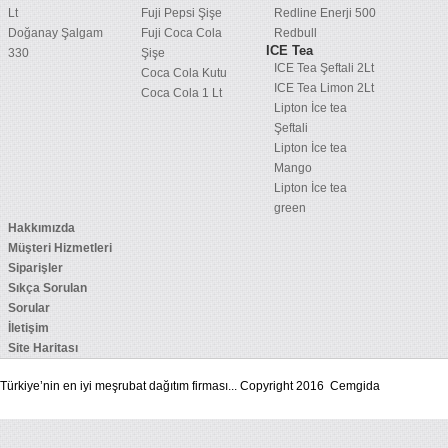
Lt
Fuji Pepsi Şişe
Redline Enerji 500
Doğanay Şalgam
Fuji Coca Cola
Redbull
ICE Tea
330
Şişe
ICE Tea Şeftali 2Lt
Coca Cola Kutu
ICE Tea Limon 2Lt
Coca Cola 1 Lt
Lipton İce tea
Şeftali
Lipton İce tea
Mango
Lipton İce tea
green
Hakkımızda
Müşteri Hizmetleri
Siparişler
Sıkça Sorulan
Sorular
İletişim
Site Haritası
Türkiye’nin en iyi meşrubat dağıtım firması... Copyright 2016 Cemgida