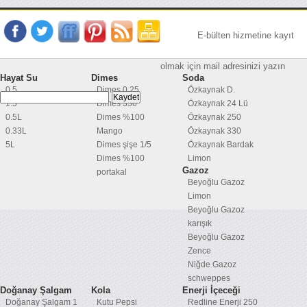
E-bülten hizmetine kayıt
olmak için mail adresinizi yazın
Hayat Su
Dimes
Soda
0.5
Dimes 0,25
Özkaynak D.
1.5
Dimes 330
Özkaynak 24 Lü
0.5L
Dimes %100
Özkaynak 250
0.33L
Mango
Özkaynak 330
5L
Dimes şişe 1/5
Özkaynak Bardak
Dimes %100
Limon
Gazoz
portakal
Beyoğlu Gazoz
Limon
Beyoğlu Gazoz
karışık
Beyoğlu Gazoz
Zence
Niğde Gazoz
schweppes
Doğanay Şalgam
Kola
Enerji İçeceği
Doğanay Şalgam 1
Kutu Pepsi
Redline Enerji 250