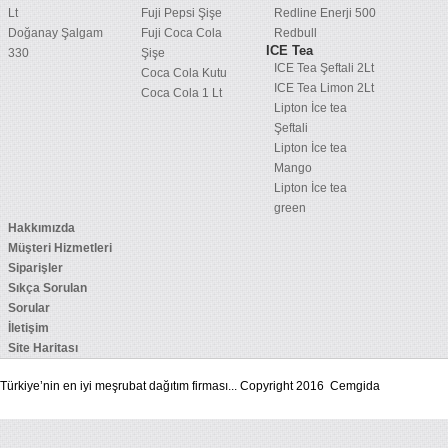
Lt
Fuji Pepsi Şişe
Redline Enerji 500
Doğanay Şalgam
Fuji Coca Cola
Redbull
ICE Tea
330
Şişe
ICE Tea Şeftali 2Lt
Coca Cola Kutu
ICE Tea Limon 2Lt
Coca Cola 1 Lt
Lipton İce tea
Şeftali
Lipton İce tea
Mango
Lipton İce tea
green
Hakkımızda
Müşteri Hizmetleri
Siparişler
Sıkça Sorulan
Sorular
İletişim
Site Haritası
Türkiye’nin en iyi meşrubat dağıtım firması... Copyright 2016 Cemgida