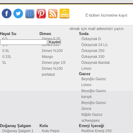
E-bülten hizmetine kayıt
olmak için mail adresinizi yazın
Hayat Su
Dimes
Soda
0.5
Dimes 0,25
Özkaynak D.
1.5
Dimes 330
Özkaynak 24 Lü
0.5L
Dimes %100
Özkaynak 250
0.33L
Mango
Özkaynak 330
5L
Dimes şişe 1/5
Özkaynak Bardak
Dimes %100
Limon
Gazoz
portakal
Beyoğlu Gazoz
Limon
Beyoğlu Gazoz
karışık
Beyoğlu Gazoz
Zence
Niğde Gazoz
schweppes
Doğanay Şalgam
Kola
Enerji İçeceği
Doğanay Şalgam 1
Kutu Pepsi
Redline Enerji 250