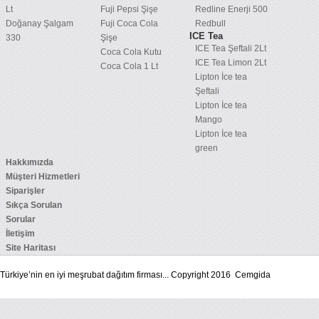
Lt
Fuji Pepsi Şişe
Redline Enerji 500
Doğanay Şalgam
Fuji Coca Cola
Redbull
ICE Tea
330
Şişe
ICE Tea Şeftali 2Lt
Coca Cola Kutu
ICE Tea Limon 2Lt
Coca Cola 1 Lt
Lipton İce tea
Şeftali
Lipton İce tea
Mango
Lipton İce tea
green
Hakkımızda
Müşteri Hizmetleri
Siparişler
Sıkça Sorulan
Sorular
İletişim
Site Haritası
Türkiye’nin en iyi meşrubat dağıtım firması... Copyright 2016 Cemgida