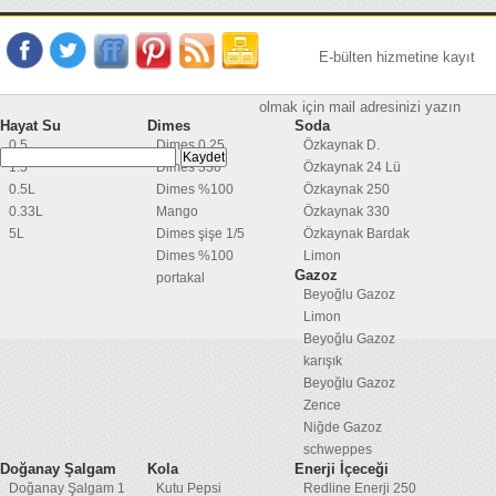
E-bülten hizmetine kayıt
olmak için mail adresinizi yazın
Hayat Su
Dimes
Soda
0.5
Dimes 0,25
Özkaynak D.
1.5
Dimes 330
Özkaynak 24 Lü
0.5L
Dimes %100
Özkaynak 250
0.33L
Mango
Özkaynak 330
5L
Dimes şişe 1/5
Özkaynak Bardak
Dimes %100
Limon
Gazoz
portakal
Beyoğlu Gazoz
Limon
Beyoğlu Gazoz
karışık
Beyoğlu Gazoz
Zence
Niğde Gazoz
schweppes
Doğanay Şalgam
Kola
Enerji İçeceği
Doğanay Şalgam 1
Kutu Pepsi
Redline Enerji 250