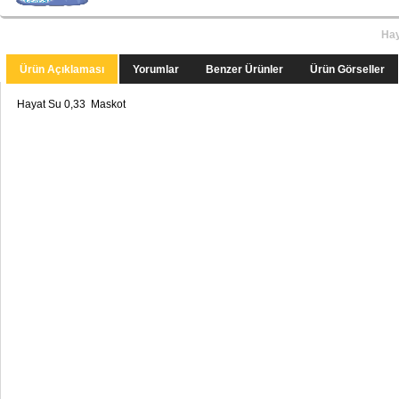
Hay
Ürün Açıklaması
Yorumlar
Benzer Ürünler
Ürün Görseller
Hayat Su 0,33 Maskot