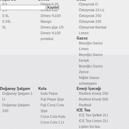
0.5
Dimes 0,25
Özkaynak D.
1.5
Dimes 330
Özkaynak 24 Lü
0.5L
Dimes %100
Özkaynak 250
0.33L
Mango
Özkaynak 330
5L
Dimes şişe 1/5
Özkaynak Bardak
Dimes %100
Limon
Gazoz
portakal
Beyoğlu Gazoz
Limon
Beyoğlu Gazoz
karışık
Beyoğlu Gazoz
Zence
Niğde Gazoz
schweppes
Doğanay Şalgam
Kola
Enerji İçeceği
Doğanay Şalgam 1
Kutu Pepsi
Redline Enerji 250
Lt
Fuji Pepsi Şişe
Redline Enerji 500
Doğanay Şalgam
Fuji Coca Cola
Redbull
ICE Tea
330
Şişe
ICE Tea Şeftali 2Lt
Coca Cola Kutu
ICE Tea Limon 2Lt
Coca Cola 1 Lt
Lipton İce tea