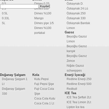
0.5
Dimes 0,25
Özkaynak D.
1.5
Dimes 330
Özkaynak 24 Lü
0.5L
Dimes %100
Özkaynak 250
0.33L
Mango
Özkaynak 330
5L
Dimes şişe 1/5
Özkaynak Bardak
Dimes %100
Limon
Gazoz
portakal
Beyoğlu Gazoz
Limon
Beyoğlu Gazoz
karışık
Beyoğlu Gazoz
Zence
Niğde Gazoz
schweppes
Doğanay Şalgam
Kola
Enerji İçeceği
Doğanay Şalgam 1
Kutu Pepsi
Redline Enerji 250
Lt
Fuji Pepsi Şişe
Redline Enerji 500
Doğanay Şalgam
Fuji Coca Cola
Redbull
ICE Tea
330
Şişe
ICE Tea Şeftali 2Lt
Coca Cola Kutu
ICE Tea Limon 2Lt
Coca Cola 1 Lt
Lipton İce tea