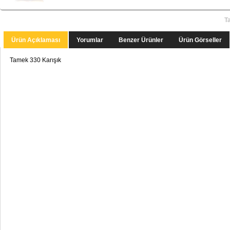
T
Ürün Açıklaması
Yorumlar
Benzer Ürünler
Ürün Görseller
Tamek 330 Karışık